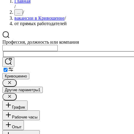
Главная
/
/
...
вакансии в Кривошеине
/
от прямых работодателей
Профессия, должность или компания
Кривошеино
Другие параметры
1
График
Рабочие часы
Опыт