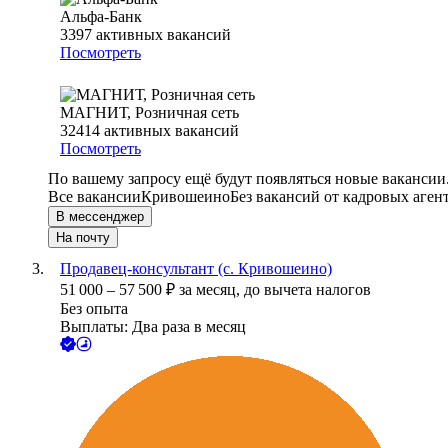
Альфа-Банк
3397
активных вакансий
Посмотреть
МАГНИТ, Розничная сеть
32414
активных вакансий
Посмотреть
По вашему запросу ещё будут появляться новые вакансии
Все вакансии
Кривошеино
Без вакансий от кадровых аген
В мессенджер
На почту
Продавец-консультант (с. Кривошеино)
51 000
–
57 500
₽
за месяц,
до вычета налогов
Без опыта
Выплаты: Два раза в месяц