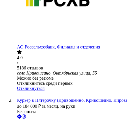
АО
Россельхозбанк, Филиалы и отделения
4.0
•
5186
отзывов
село Кривошеино, Октябрьская улица, 55
Можно без резюме
Откликнитесь среди первых
Откликнуться
Курьер в Пятёрочку (Кривошеино, Кривошеино, Кирова
до
184 000
₽
за месяц,
на руки
Без опыта