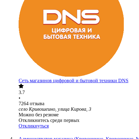
Сеть магазинов цифровой и бытовой техники DNS
3.7
•
7264
отзыва
село Кривошеино, улица Кирова, 3
Можно без резюме
Откликнитесь среди первых
Откликнуться
Администратор магазина (Кривошеино, Кривошеино, М