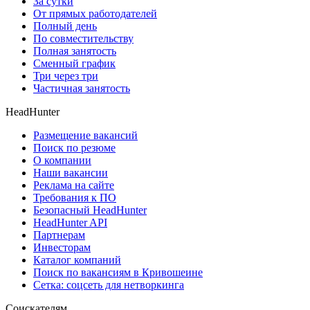
За сутки
От прямых работодателей
Полный день
По совместительству
Полная занятость
Сменный график
Три через три
Частичная занятость
HeadHunter
Размещение вакансий
Поиск по резюме
О компании
Наши вакансии
Реклама на сайте
Требования к ПО
Безопасный HeadHunter
HeadHunter API
Партнерам
Инвесторам
Каталог компаний
Поиск по вакансиям в Кривошеине
Сетка: соцсеть для нетворкинга
Соискателям