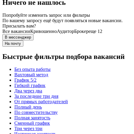
Ничего не нашлось
Попробуйте изменить запрос или фильтры
По вашему запросу ещё будут появляться новые вакансии.
Присылать вам?
Все вакансии
Кривошеино
Аудитор
Брокер
еще 12
В мессенджер
На почту
Быстрые фильтры подбора вакансий
Без опыта работы
Вахтовый метод
График 5/2
Гибкий график
Два через два
За последние три дня
От прямых работодателей
Полный день
По совместительству
Полная занятость
Сменный график
Три через три
Частичная занятость