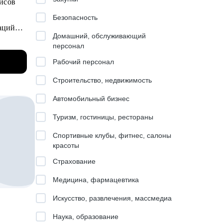
висов
Безопасность
Домашний, обслуживающий
дителя
персонал
ия
Рабочий персонал
сов для
Строительство, недвижимость
Автомобильный бизнес
и
Туризм, гостиницы, рестораны
Спортивные клубы, фитнес, салоны
гии
красоты
Страхование
ачи.
Медицина, фармацевтика
Искусство, развлечения, массмедиа
ранием.
Наука, образование