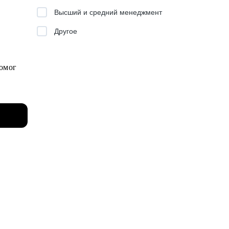
Высший и средний менеджмент
Другое
I
помог
м