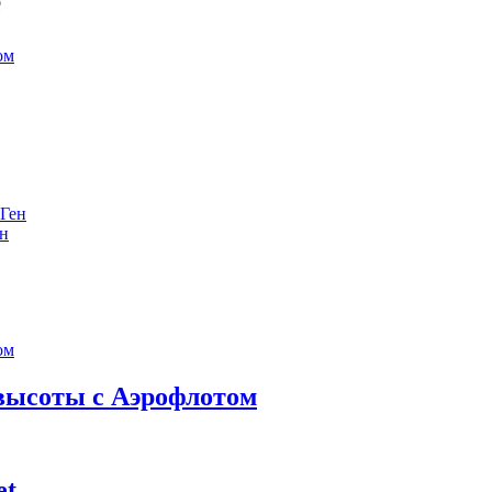
е
ен
 высоты с Аэрофлотом
et